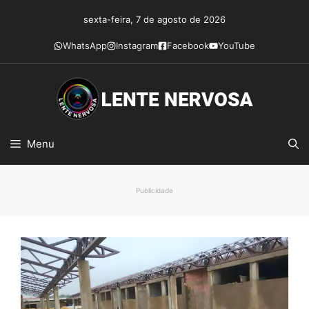
Pular
sexta-feira, 7 de agosto de 2026
para
o
WhatsApp
Instagram
Facebook
YouTube
conteúdo
Menu
Publicidade