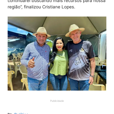
continuarei buscando mais recursos para nossa
região”, finalizou Cristiane Lopes.
Publicidade
Categorias