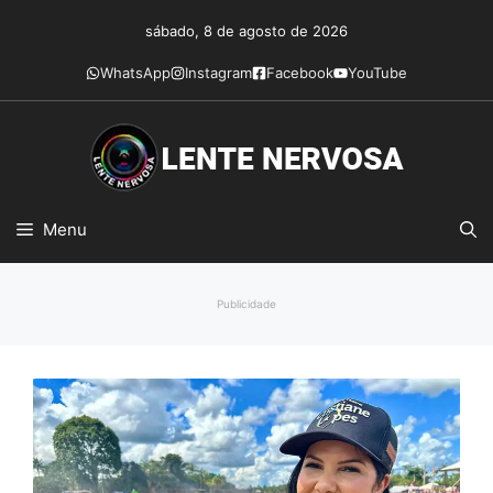
Pular
sábado, 8 de agosto de 2026
para
o
WhatsApp
Instagram
Facebook
YouTube
conteúdo
Menu
Publicidade