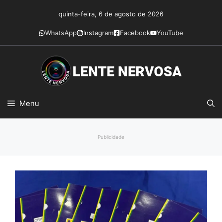
Pular
quinta-feira, 6 de agosto de 2026
para
o
WhatsApp
Instagram
Facebook
YouTube
conteúdo
Menu
Publicidade