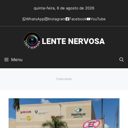
Pular
quinta-feira, 6 de agosto de 2026
para
o
WhatsApp
Instagram
Facebook
YouTube
conteúdo
Menu
Publicidade