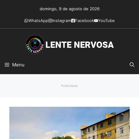
Pular
domingo, 9 de agosto de 2026
para
o
WhatsApp
Instagram
Facebook
YouTube
conteúdo
Menu
Publicidade