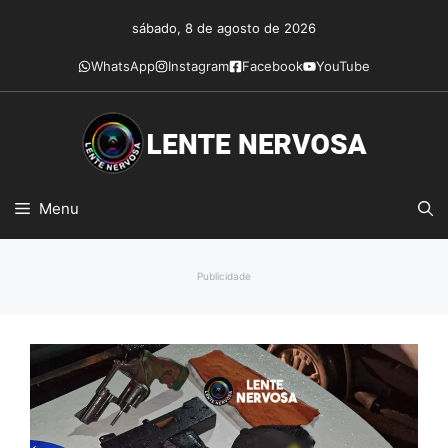
Pular
sábado, 8 de agosto de 2026
para
o
WhatsApp
Instagram
Facebook
YouTube
conteúdo
Menu
Publicidade