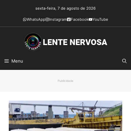
Pular
sexta-feira, 7 de agosto de 2026
para
o
WhatsApp
Instagram
Facebook
YouTube
conteúdo
Menu
Publicidade