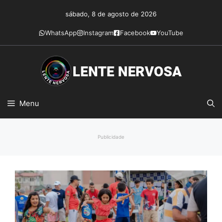
Pular
sábado, 8 de agosto de 2026
para
o
WhatsApp
Instagram
Facebook
YouTube
conteúdo
Menu
Publicidade