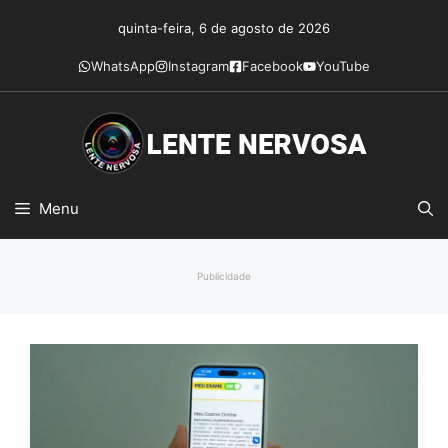
Pular
quinta-feira, 6 de agosto de 2026
para
o
WhatsApp
Instagram
Facebook
YouTube
conteúdo
Menu
Publicidade