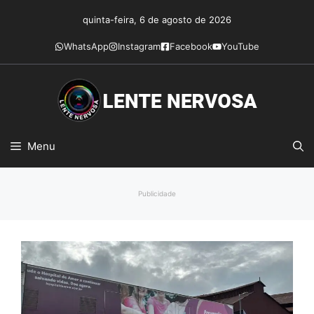
Pular
quinta-feira, 6 de agosto de 2026
para
o
WhatsApp
Instagram
Facebook
YouTube
conteúdo
Menu
Publicidade