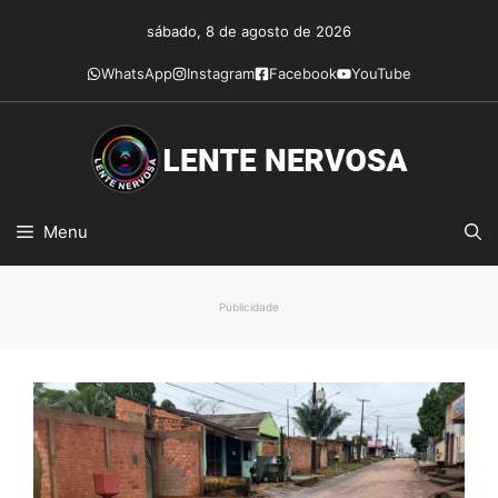
Pular
sábado, 8 de agosto de 2026
para
o
WhatsApp
Instagram
Facebook
YouTube
conteúdo
Menu
Publicidade