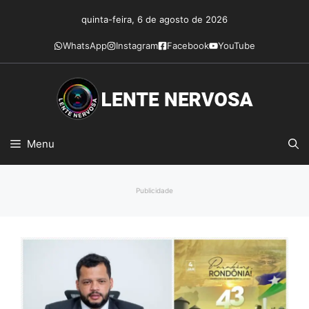
Pular
quinta-feira, 6 de agosto de 2026
para
o
WhatsApp
Instagram
Facebook
YouTube
conteúdo
Menu
Publicidade