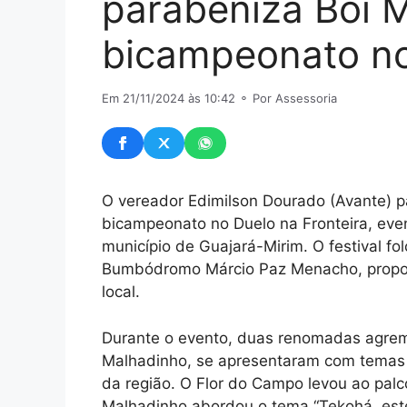
parabeniza Boi 
bicampeonato no
Em 21/11/2024 às 10:42
⚬ Por Assessoria
O vereador Edimilson Dourado (Avante) p
bicampeonato no Duelo na Fronteira, even
município de Guajará-Mirim. O festival fol
Bumbódromo Márcio Paz Menacho, propor
local.
Durante o evento, duas renomadas agrem
Malhadinho, se apresentaram com temas qu
da região. O Flor do Campo levou ao pal
Malhadinho abordou o tema “Tekohá, est