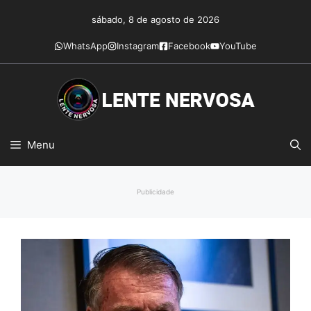
Pular
sábado, 8 de agosto de 2026
para
o
WhatsApp
Instagram
Facebook
YouTube
conteúdo
Menu
Publicidade