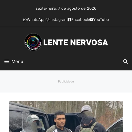
Pular
sexta-feira, 7 de agosto de 2026
para
o
WhatsApp
Instagram
Facebook
YouTube
conteúdo
Menu
Publicidade