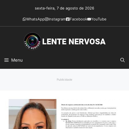
Pular
sexta-feira, 7 de agosto de 2026
para
o
WhatsApp
Instagram
Facebook
YouTube
conteúdo
Menu
Publicidade