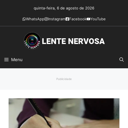
Pular
quinta-feira, 6 de agosto de 2026
para
o
WhatsApp
Instagram
Facebook
YouTube
conteúdo
Menu
Publicidade