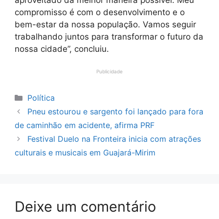
aproveitado da melhor maneira possível. Meu
compromisso é com o desenvolvimento e o
bem-estar da nossa população. Vamos seguir
trabalhando juntos para transformar o futuro da
nossa cidade”, concluiu.
Publicidade
Categorias
Política
Pneu estourou e sargento foi lançado para fora
de caminhão em acidente, afirma PRF
Festival Duelo na Fronteira inicia com atrações
culturais e musicais em Guajará-Mirim
Deixe um comentário