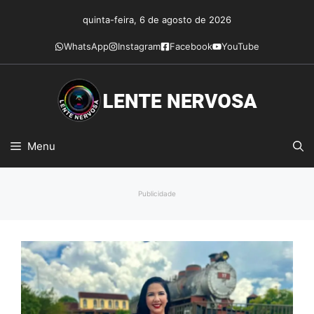
Pular
quinta-feira, 6 de agosto de 2026
para
o
WhatsApp
Instagram
Facebook
YouTube
conteúdo
Menu
Publicidade