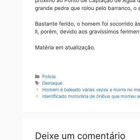
próximo ao Ponto de Captação de Água 
grande pedra que rolou pelo barranco, o 
Bastante ferido, o homem foi socorrido à
II, porém, devido aos gravíssimos ferimen
Matéria em atualização.
Categorias
Polícia
Tags
Destaque
Homem é baleado várias vezes e morre no me
Identificado motorista de ônibus que morreu a
Deixe um comentário