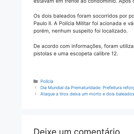
estavam em frente ao condomínio. Após o
Os dois baleados foram socorridos por po
Paulo II. A Polícia Militar foi acionada e 
porém, nenhum suspeito foi localizado.
De acordo com informações, foram utili
pistolas e uma escopeta calibre 12.
Categorias
Polícia
Dia Mundial da Prematuridade: Prefeitura refo
Ataque a tiros deixa um morto e dois baleados
Deixe um comentário