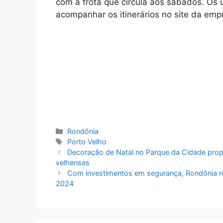
com a frota que circula aos sábados. Os 
acompanhar os itinerários no site da em
Categorias
Rondônia
Tags
Porto Velho
Decoração de Natal no Parque da Cidade propor
velhenses
Com investimentos em segurança, Rondônia reg
2024