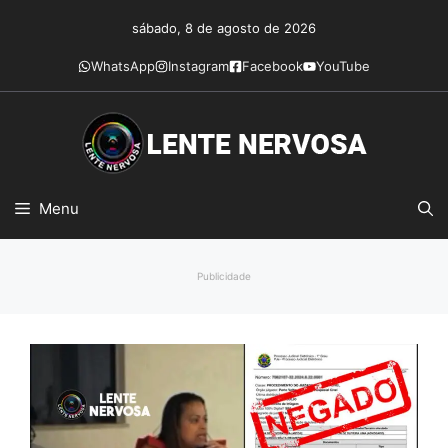
Pular
sábado, 8 de agosto de 2026
para
o
WhatsApp
Instagram
Facebook
YouTube
conteúdo
Menu
Publicidade