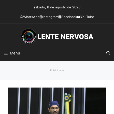
Pular
sábado, 8 de agosto de 2026
para
o
WhatsApp
Instagram
Facebook
YouTube
conteúdo
Menu
Publicidade