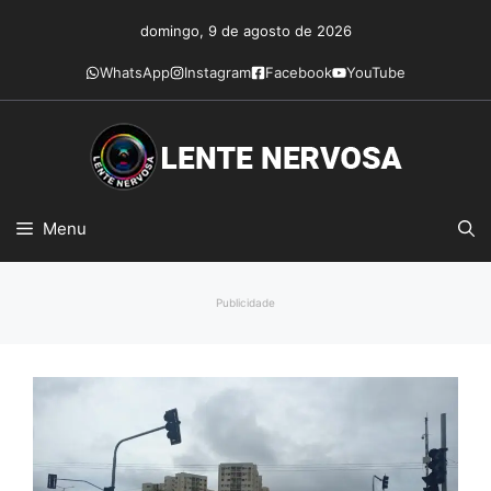
Pular
domingo, 9 de agosto de 2026
para
o
WhatsApp
Instagram
Facebook
YouTube
conteúdo
Menu
Publicidade