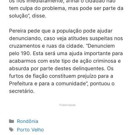
os fios imediatamente, afinal o cidadão não
tem culpa do problema, mas pode ser parte da
solução”, disse.
Pereira pede que a população pode ajudar
denunciando, caso veja atitudes suspeitas nos
cruzamentos e ruas da cidade. “Denunciem
pelo 190. Esta será uma ajuda importante para
acabarmos com este tipo de ação criminosa e
absurda por parte destes delinquentes. Os
furtos de fiação constituem prejuízo para a
Prefeitura e para a comunidade”, pontuou o
secretário.
Publicidade
Categorias
Rondônia
Tags
Porto Velho