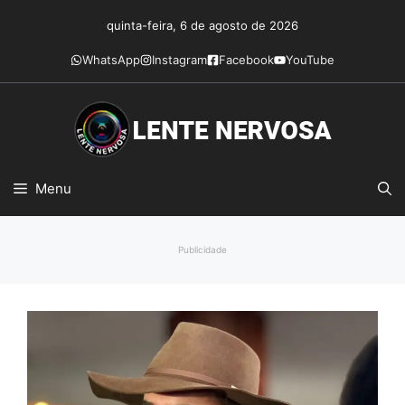
Pular
quinta-feira, 6 de agosto de 2026
para
o
WhatsApp
Instagram
Facebook
YouTube
conteúdo
Menu
Publicidade