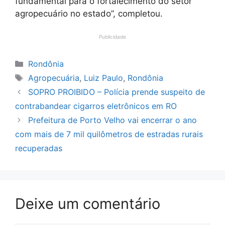
fundamental para o fortalecimento do setor
agropecuário no estado”, completou.
Publicidade
Categorias
Rondônia
Tags
Agropecuária
,
Luiz Paulo
,
Rondônia
SOPRO PROIBIDO – Polícia prende suspeito de
contrabandear cigarros eletrônicos em RO
Prefeitura de Porto Velho vai encerrar o ano
com mais de 7 mil quilômetros de estradas rurais
recuperadas
Deixe um comentário