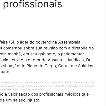
 profissionais
eira (5), o líder do governo na Assembleia
) comentou sobre sua reunião com a diretoria do
Pela manhã, em seu gabinete, o parlamentar
ávia Lenzi e o diretor de Assuntos Jurídicos, Dr.
 situação do Plano de Cargo, Carreira e Salários
Saúde.
, por parte do Governo, o desmembramento dos médicos do PCCR da Saúde, para que
rofissionais, muitos estão indo embora e, infelizmente, a cada dia, a situação da
mais difícil”, ressaltou Laerte Gomes.
o a valorização dos profissionais médicos que
e um salário injusto.