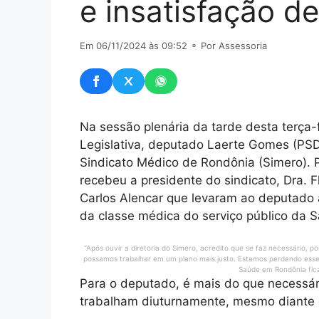
e insatisfação de
Em 06/11/2024 às 09:52
⚬ Por Assessoria
Na sessão plenária da tarde desta terça-f
Legislativa, deputado Laerte Gomes (PSD
Sindicato Médico de Rondônia (Simero). 
recebeu a presidente do sindicato, Dra. Fl
Carlos Alencar que levaram ao deputado a
da classe médica do serviço público da 
“Após ouvir a diretoria do Simero, acredito que se faz necessário
possamos trabalhar em um plano mais justo. Estamos perdendo esses p
Saúde em Rondônia fica 
Para o deputado, é mais do que necessári
trabalham diuturnamente, mesmo diante d