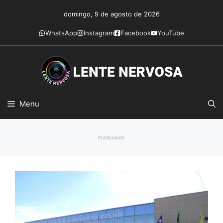
Pular
domingo, 9 de agosto de 2026
para
o
WhatsApp
Instagram
Facebook
YouTube
conteúdo
Menu
Publicidade