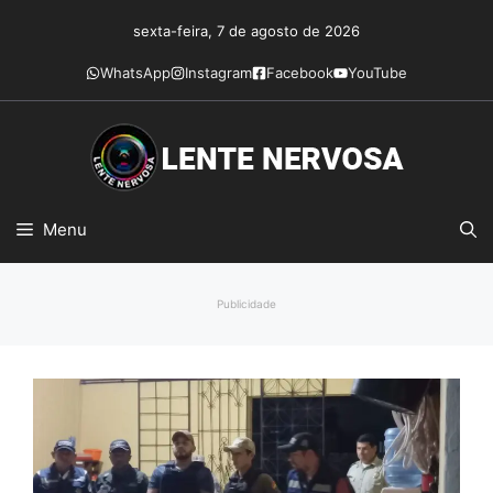
Pular
sexta-feira, 7 de agosto de 2026
para
o
WhatsApp
Instagram
Facebook
YouTube
conteúdo
Menu
Publicidade