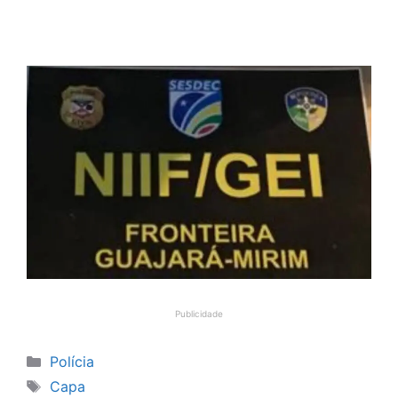
Publicidade
Categorias
Polícia
Tags
Capa