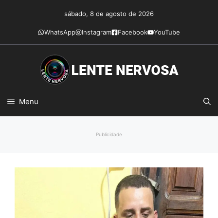
Pular
sábado, 8 de agosto de 2026
para
o
WhatsApp
Instagram
Facebook
YouTube
conteúdo
Menu
Publicidade