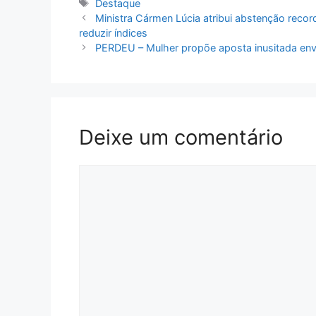
Tags
Destaque
Ministra Cármen Lúcia atribui abstenção recor
reduzir índices
PERDEU – Mulher propõe aposta inusitada envo
Deixe um comentário
Comentário