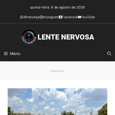
Pular
quinta-feira, 6 de agosto de 2026
para
o
WhatsApp
Instagram
Facebook
YouTube
conteúdo
Menu
Publicidade