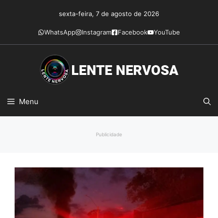
Pular
sexta-feira, 7 de agosto de 2026
para
o
WhatsApp
Instagram
Facebook
YouTube
conteúdo
Menu
Publicidade