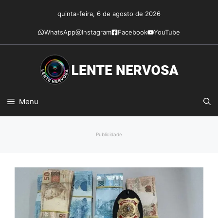
Pular
quinta-feira, 6 de agosto de 2026
para
o
WhatsApp
Instagram
Facebook
YouTube
conteúdo
Menu
Publicidade