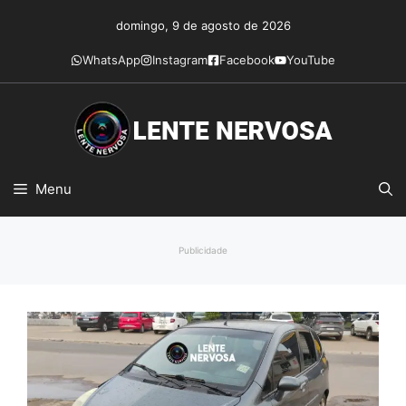
Pular
domingo, 9 de agosto de 2026
para
o
WhatsApp
Instagram
Facebook
YouTube
conteúdo
Menu
Publicidade