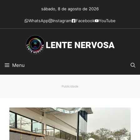
Pular
sábado, 8 de agosto de 2026
para
o
WhatsApp
Instagram
Facebook
YouTube
conteúdo
Menu
Publicidade