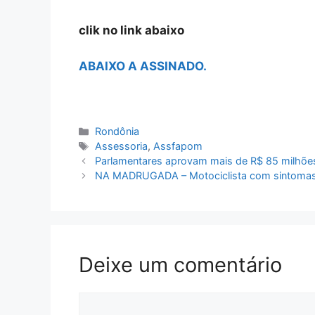
clik no link abaixo
ABAIXO A ASSINADO.
Categorias
Rondônia
Tags
Assessoria
,
Assfapom
Parlamentares aprovam mais de R$ 85 milhões
NA MADRUGADA – Motociclista com sintomas de
Deixe um comentário
Comentário