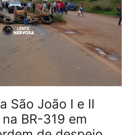
 São João I e II
 na BR-319 em
 ordem de despejo