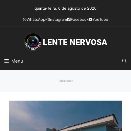
Pular
quinta-feira, 6 de agosto de 2026
para
o
WhatsApp
Instagram
Facebook
YouTube
conteúdo
Menu
Publicidade