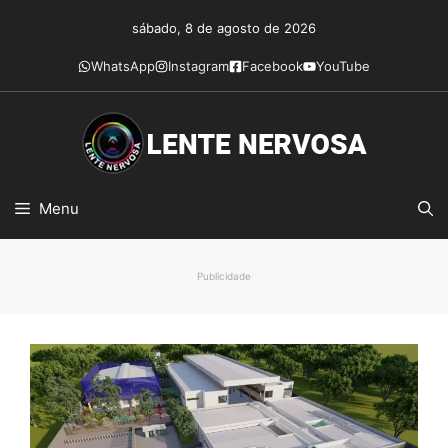
Pular
sábado, 8 de agosto de 2026
para
o
WhatsApp
Instagram
Facebook
YouTube
conteúdo
Menu
Publicidade