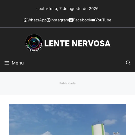
Pular
sexta-feira, 7 de agosto de 2026
para
o
WhatsApp
Instagram
Facebook
YouTube
conteúdo
Menu
Publicidade