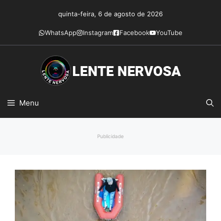
Pular
quinta-feira, 6 de agosto de 2026
para
o
WhatsApp
Instagram
Facebook
YouTube
conteúdo
Menu
Publicidade