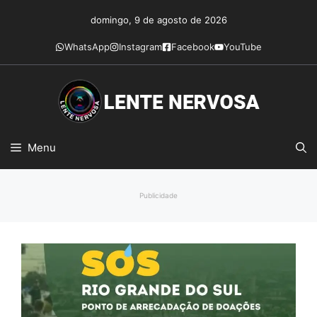
Pular
domingo, 9 de agosto de 2026
para
o
WhatsApp
Instagram
Facebook
YouTube
conteúdo
Menu
Publicidade