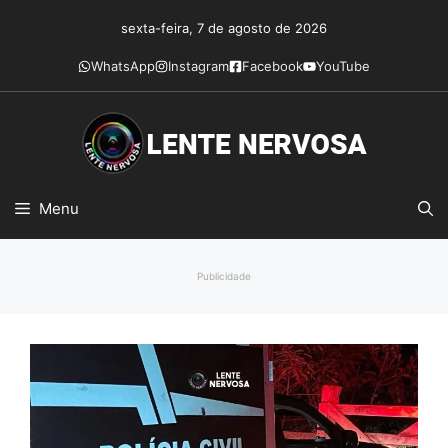
Pular
sexta-feira, 7 de agosto de 2026
para
o
WhatsApp
Instagram
Facebook
YouTube
conteúdo
Menu
Publicidade