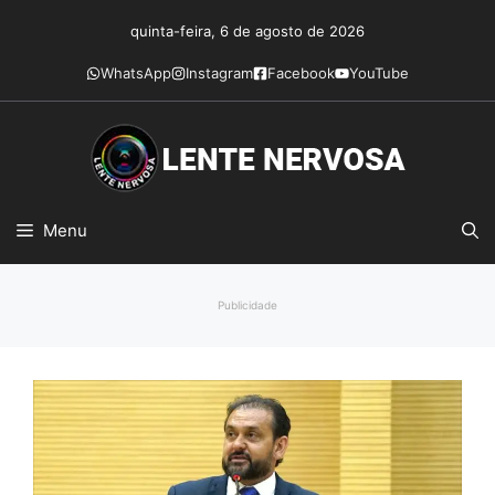
Pular
quinta-feira, 6 de agosto de 2026
para
o
WhatsApp
Instagram
Facebook
YouTube
conteúdo
Menu
Publicidade