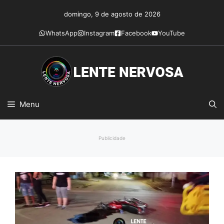
Pular
domingo, 9 de agosto de 2026
para
o
WhatsApp
Instagram
Facebook
YouTube
conteúdo
Menu
Publicidade