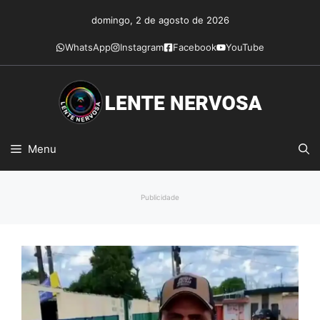
Pular
domingo, 2 de agosto de 2026
para
o
WhatsApp
Instagram
Facebook
YouTube
conteúdo
Menu
Publicidade