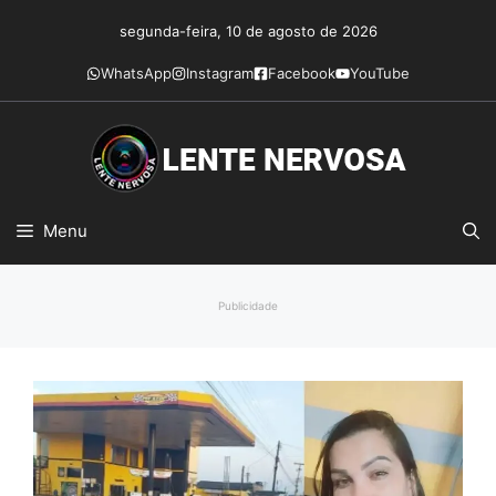
Pular
segunda-feira, 10 de agosto de 2026
para
o
WhatsApp
Instagram
Facebook
YouTube
conteúdo
Menu
Publicidade