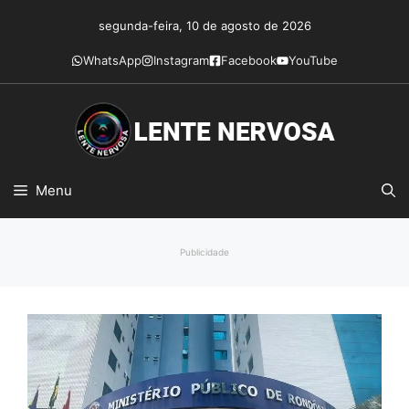
Pular
segunda-feira, 10 de agosto de 2026
para
o
WhatsApp
Instagram
Facebook
YouTube
conteúdo
Menu
Publicidade