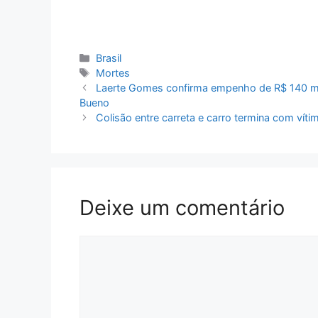
Categorias
Brasil
Tags
Mortes
Laerte Gomes confirma empenho de R$ 140 mil
Bueno
Colisão entre carreta e carro termina com víti
Deixe um comentário
Comentário