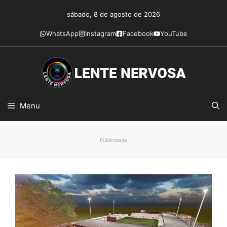
Pular
sábado, 8 de agosto de 2026
para
o
WhatsApp
Instagram
Facebook
YouTube
conteúdo
Menu
Publicidade